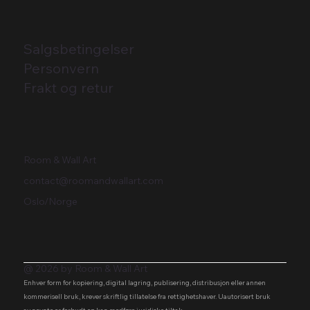
Salgsbetingelser
Personvern
Frakt og retur
Room & Wall Art
contact@roomandwallart.com
Oslo/Norge
@ 2026 by Room & Wall Art
Enhver form for kopiering, digital lagring, publisering, distribusjon eller annen
kommerisell bruk, krever skriftlig tillatelse fra rettighetshaver. Uautorisert bruk